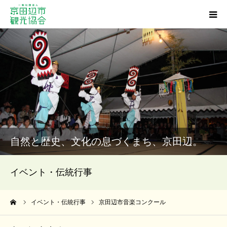
観光スポット
グルメ
ショッピング
宿泊・温泉
自然と歴史、文化の息づくまち、京田辺。
イベント
イベント・伝統行事
アクセス
ーム
イベント・伝統行事
京田辺市音楽コンクール