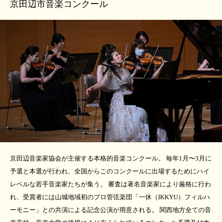
京田辺市音楽コンクール
京田辺音楽家協会が主催する本格的音楽コンクール。 毎年1月〜3月に
予選と本選が行われ、全国からこのコンクールに出場するためにハイ
レベルな若手音楽家たちが集う。 審査は著名音楽家により厳格に行わ
れ、受賞者には山城地域初のプロ管弦楽団「一休（IKKYU）フィルハ
ーモニー」との共演による記念公演が用意される。 関西地方全ての音