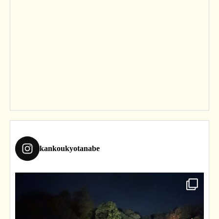
kankoukyotanabe