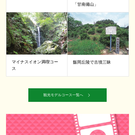
「甘南備山」
マイナスイオン満喫コー
飯岡丘陵で古墳三昧
ス
観光モデルコース一覧へ