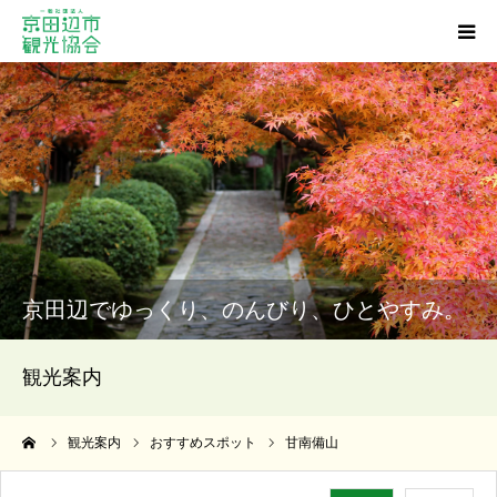
観光スポット
グルメ
ショッピング
宿泊・温泉
京田辺でゆっくり、のんびり、ひとやすみ。
イベント
観光案内
アクセス
ーム
観光案内
おすすめスポット
甘南備山