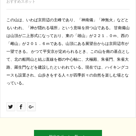
おすすめスポット
この山は、いわば京田辺の主峰であり、「神南備」「神無火」などと
もいわれ、「神が隠れる場所」という意味を持つ山である。 甘南備山
は山頂が二上形式になっており、東の「雄山」が２２１．０ｍ、西の
「雌山」が２０１．６ｍである。山頂にある展望台からは京田辺市が
一望できる。 かつて平安京が定められるとき、この山を南の基点とし
て、北の船岡山と結ぶ直線を都の中心軸に、大極殿、朱雀門、朱雀大
路、羅生門などを建設したといわれている。現在では、ハイキングコ
ースも設置され、山歩きをする人々が四季折々の自然を楽しむ場とな
っている。