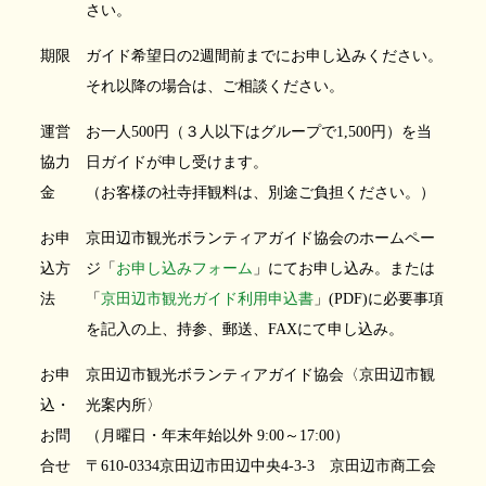
さい。
期限
ガイド希望日の2週間前までにお申し込みください。
それ以降の場合は、ご相談ください。
運営
お一人500円（３人以下はグループで1,500円）を当
協力
日ガイドが申し受けます。
金
（お客様の社寺拝観料は、別途ご負担ください。）
お申
京田辺市観光ボランティアガイド協会のホームペー
込方
ジ「
お申し込みフォーム
」にてお申し込み。または
法
「
京田辺市観光ガイド利用申込書
」(PDF)に必要事項
を記入の上、持参、郵送、FAXにて申し込み。
お申
京田辺市観光ボランティアガイド協会〈京田辺市観
込・
光案内所〉
お問
（月曜日・年末年始以外 9:00～17:00）
合せ
〒610-0334京田辺市田辺中央4-3-3 京田辺市商工会