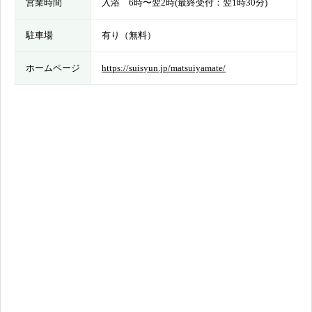
営業時間
入浴 6時〜翌2時(最終受付：翌1時30分)
駐車場
有り（無料）
ホームページ
https://suisyun.jp/matsuiyamate/