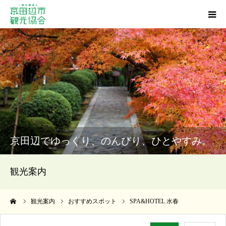
観光スポット
グルメ
ショッピング
宿泊・温泉
京田辺でゆっくり、のんびり、ひとやすみ。
イベント
観光案内
アクセス
ーム
観光案内
おすすめスポット
SPA&HOTEL 水春