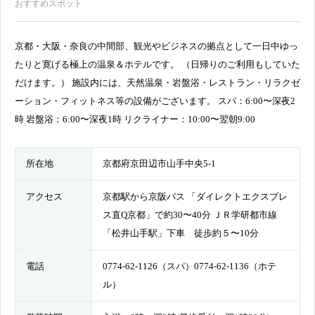
おすすめスポット
京都・大阪・奈良の中間部、観光やビジネスの拠点として一日中ゆっ
たりと寛げる極上の温泉＆ホテルです。 （日帰りのご利用もしていた
だけます。） 施設内には、天然温泉・岩盤浴・レストラン・リラクゼ
ーション・フィットネス等の設備がございます。 スパ：6:00〜深夜2
時 岩盤浴：6:00〜深夜1時 リクライナー：10:00〜翌朝9:00
所在地
京都府京田辺市山手中央5-1
アクセス
京都駅から京阪バス 「ダイレクトエクスプレ
ス直Q京都」で約30〜40分 ＪＲ学研都市線
「松井山手駅」下車 徒歩約５〜10分
電話
0774-62-1126（スパ）0774-62-1136（ホテ
ル）