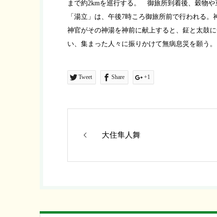
まで約2kmを巡行する。 御旅所到着後、穀物や
「湯立」は、午後7時ころ御旅所前で行われる。
神官がその神湯を神前に献上すると、鉦と太鼓に
い、集まった人々に振りかけて無病息災を願う。
Tweet
Share
+1
大住隼人舞