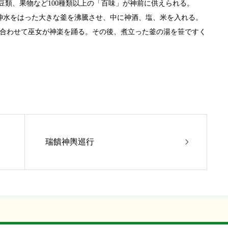
豆類、果物など100種類以上の「百味」が神前に供えられる。
神水をはった大きな釜を沸騰させ、中に神酒、塩、米を入れる。
合わせて巫女が神楽を踊る。その後、煮立った釜の湯を笹ですく
瑞饋神輿巡行