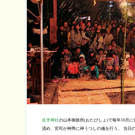
佐牙神社
の山本御旅所(おたびしょ)で毎年10
清め、宮司が神輿に神うつしの儀を行う。 当日