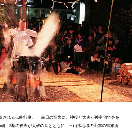
月に催される伝統行事。 前日の宵宮に、神役と太夫が神主宅で身を
の朝、2基の神輿が太鼓の音とともに、三山木地域の山本の御旅所