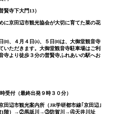
賢寺下大門13）
めに京田辺市観光協会が大切に育てた菜の花
日㈰、４月４日㈯、５日㈰は、大御堂観音寺
ていただきます。大御堂観音寺駐車場はご利
音寺より徒歩３分の普賢寺ふれあいの駅へお
時受付（最終出発９時３０分）
田辺市観光案内所（JR学研都市線｢京田辺｣
館1階）→②馬坂川→③防賀川→④天井川址