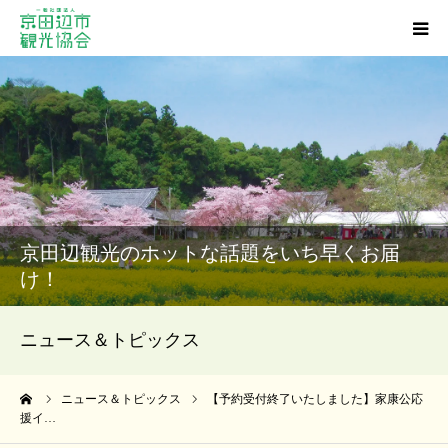
観光スポット
グルメ
ショッピング
京田辺観光のホットな話題をいち早くお届
宿泊・温泉
け！
イベント
ニュース＆トピックス
アクセス
ーム
ニュース＆トピックス
【予約受付終了いたしました】家康公応
援イ…