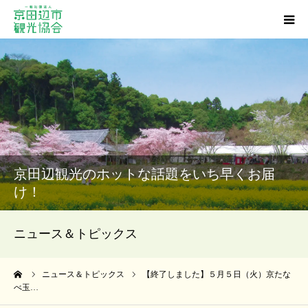
観光スポット
グルメ
ショッピング
京田辺観光のホットな話題をいち早くお届
宿泊・温泉
け！
イベント
ニュース＆トピックス
アクセス
ーム
ニュース＆トピックス
【終了しました】５月５日（火）京たな
べ玉…