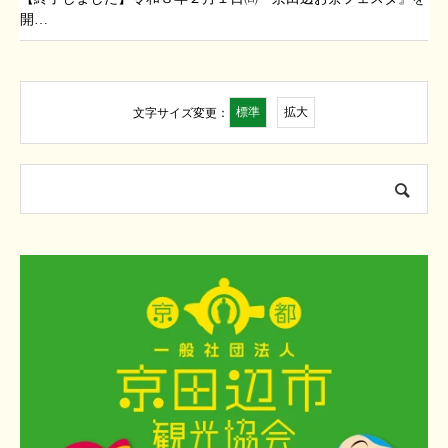
開…
標準
拡大
文字サイズ変更：