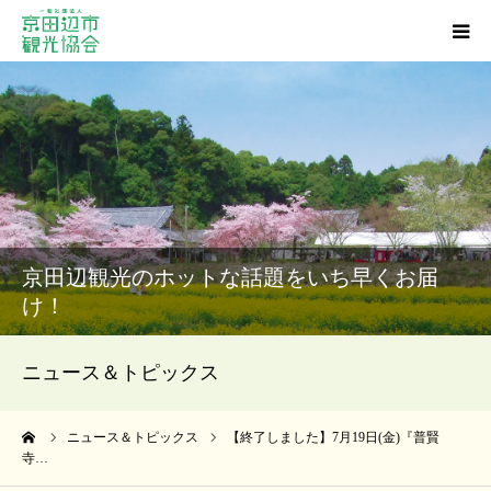
観光スポット
グルメ
ショッピング
京田辺観光のホットな話題をいち早くお届
宿泊・温泉
け！
イベント
ニュース＆トピックス
アクセス
ーム
ニュース＆トピックス
【終了しました】7月19日(金)『普賢
寺…