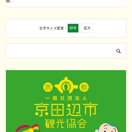
開…
標準
拡大
文字サイズ変更：