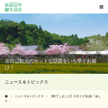
観光スポット
グルメ
ショッピング
京田辺観光のホットな話題をいち早くお届
宿泊・温泉
け！
イベント
ニュース＆トピックス
アクセス
ーム
ニュース＆トピックス
【終了しました】３月２２日(金)『あし
た…