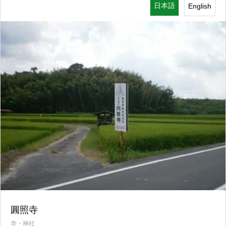
日本語
English
寺・神社
圓照寺
寺・神社