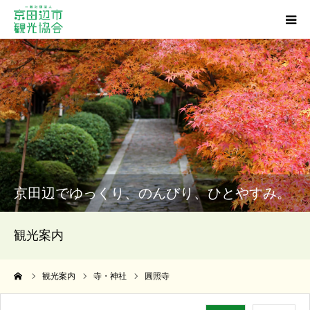
観光スポット
グルメ
ショッピング
宿泊・温泉
京田辺でゆっくり、のんびり、ひとやすみ。
イベント
観光案内
アクセス
ーム
観光案内
寺・神社
圓照寺