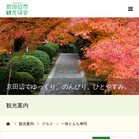
観光スポット
グルメ
ショッピング
宿泊・温泉
京田辺でゆっくり、のんびり、ひとやすみ。
イベント
観光案内
アクセス
ーム
観光案内
グルメ
一休とんち寿司