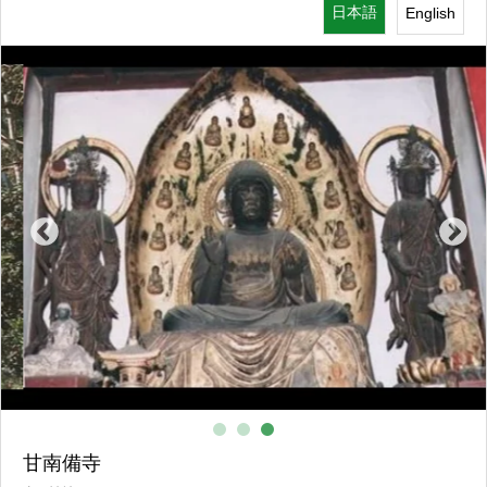
日本語
English
寺・神社
甘南備寺