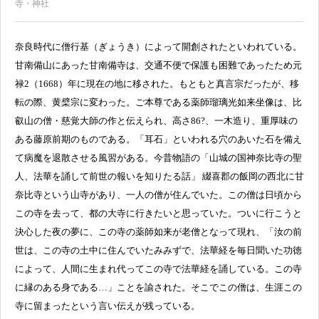
寺・神社
奈良時代に僧行基（ぎょうき）によって開創されたといわれている。
甘南備山にあった甘南備寺は、交通不便で保護も困難であったため元
禄2（1668）年に現在の地に移された。もともと真言宗だったが、移
転の際、黄檗宗に変わった。ご本尊である薬師瑠璃光如来坐像は、比
叡山の僧・慈覚大師の作と伝えられ、高さ86?、一木造り、重厚味の
ある藤原前期のものである。「耳石」といわれる穴のあいた石を備え
て病魔を退散させる風習がある。今昔物語の「山城の国神奈比寺の聖
人、法華を誦して前世の報いを知りたる話」 綴喜郡の飯岡の西北に甘
奈比寺という山寺があり、一人の僧が住んでいた。この僧は日頃から
この寺を去って、都の大寺に行きたいと思っていた。ついに行こうと
決心した夜の夢に、この寺の薬師如来が老僧となって現れ、「汝の前
世は、この寺の土中に住んでいたみみずで、法華経を毎日聞いた功徳
によって、人間に生まれ代ってこの寺で法華経を誦している。この寺
に縁のある身である…」ことを諭された。そこでこの僧は、生涯この
寺に留まったという言い伝えが残っている。