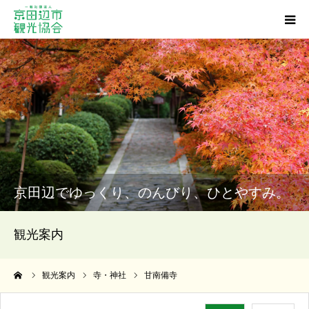
観光スポット
グルメ
ショッピング
宿泊・温泉
京田辺でゆっくり、のんびり、ひとやすみ。
イベント
観光案内
アクセス
ーム
観光案内
寺・神社
甘南備寺