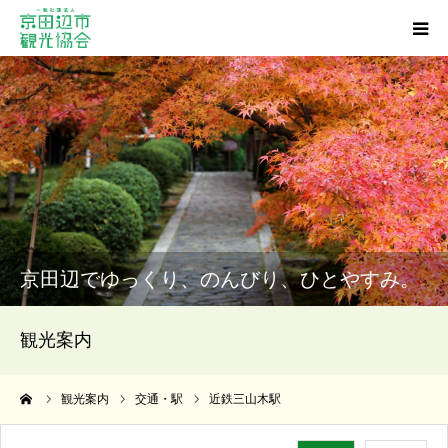
観光スポット
グルメ
ショッピング
宿泊・温泉
京田辺でゆっくり、のんびり、ひとやすみ。
イベント
観光案内
アクセス
ーム
観光案内
交通・駅
近鉄三山木駅