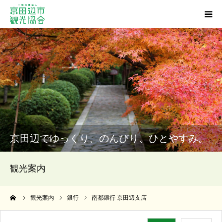
観光スポット
グルメ
ショッピング
宿泊・温泉
京田辺でゆっくり、のんびり、ひとやすみ。
イベント
観光案内
アクセス
ーム
観光案内
銀行
南都銀行 京田辺支店