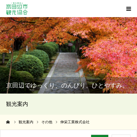
観光スポット
グルメ
ショッピング
宿泊・温泉
京田辺でゆっくり、のんびり、ひとやすみ。
イベント
観光案内
アクセス
ーム
観光案内
その他
伸栄工業株式会社