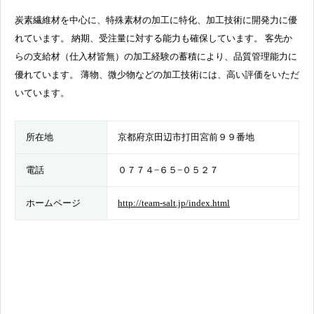
炭素繊維材を中心に、特殊素材の加工に特化、加工技術に開発力に優
れています。 納期、受注量に対する能力も確保しています。 客先か
らの支給材（仕入材皆無）の加工経験の蓄積により、品質管理能力に
優れています。 薄物、微少物などの加工技術には、高い評価をいただ
いています。
所在地
京都府京田辺市打田宮前９９番地
電話
０７７４−６５−０５２７
ホームページ
http://team-salt.jp/index.html