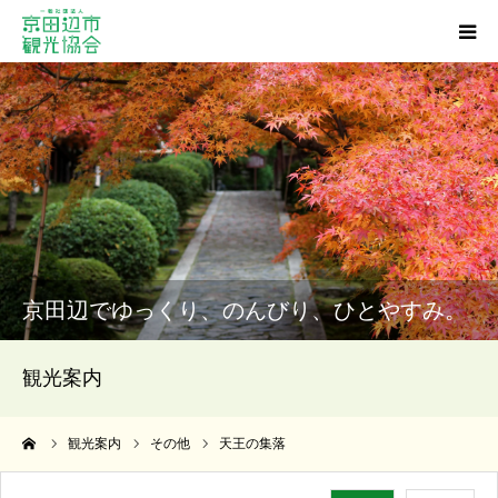
観光スポット
グルメ
ショッピング
宿泊・温泉
京田辺でゆっくり、のんびり、ひとやすみ。
イベント
観光案内
アクセス
ーム
観光案内
その他
天王の集落