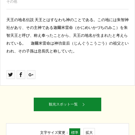
その他
天王の地名伝説 天王とはすなわち神のことである。この地には朱智神
社があり、その主神である迦爾米雷命（かにめいかづちのみこ）を朱
智天王と呼び、称え奉ったことから、天王の地名が生まれたと考えら
れている。 迦爾米雷命は神功皇后（じんぐうこうごう）の祖父とい
われ、その子孫は息長氏と称していた。
観光スポット一覧
標準
拡大
文字サイズ変更：