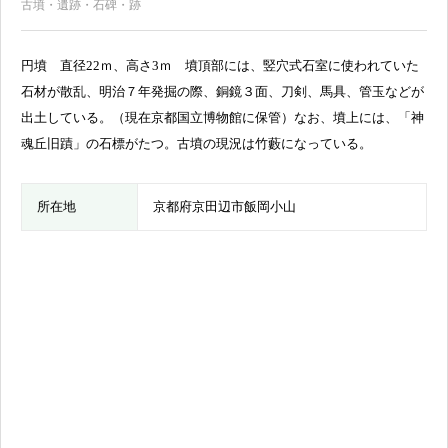
古墳・遺跡・石碑・跡
円墳 直径22ｍ、高さ3ｍ 墳頂部には、竪穴式石室に使われていた
石材が散乱、明治７年発掘の際、銅鏡３面、刀剣、馬具、管玉などが
出土している。（現在京都国立博物館に保管）なお、墳上には、「神
魂丘旧蹟」の石標がたつ。古墳の現況は竹藪になっている。
所在地
京都府京田辺市飯岡小山