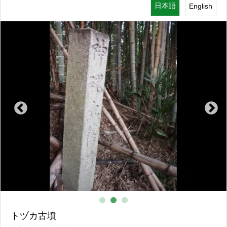
日本語
English
古墳・遺跡・石碑・跡
トヅカ古墳