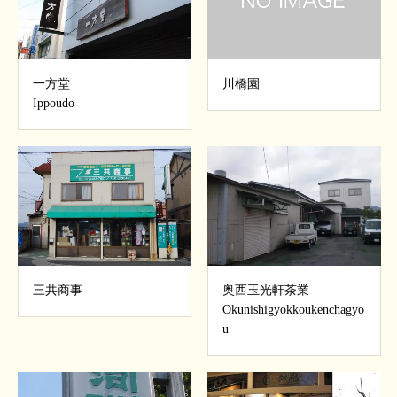
一方堂
川橋園
Ippoudo
三共商事
奥西玉光軒茶業
Okunishigyokkoukenchagyo
u