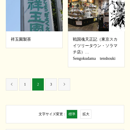
祥玉園製茶
戦国魂天正記（東京スカ
イツリータウン・ソラマ
チ店）…
Sengokudama tenshouki
1
2
3
標準
拡大
文字サイズ変更：