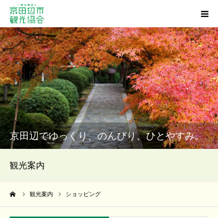
観光スポット
グルメ
ショッピング
宿泊・温泉
京田辺でゆっくり、のんびり、ひとやすみ。
イベント
観光案内
アクセス
ーム
観光案内
ショッピング