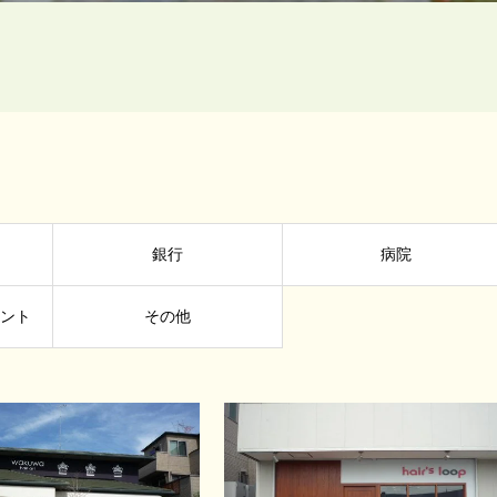
銀行
病院
タント
その他