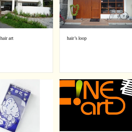
air art
hair’s loop